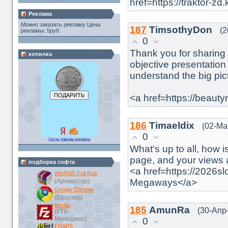
href=https://traktor-
Реклама
Можно заказать рекламу Цена
187
TimsothyDon
(2
рекламы: 5руб
0
Thank you for sharing
копилка
objective presentation
understand the big pic
<a href=https://beaut
186
Timaeldix
(02-Ма
0
What's up to all, how i
page, and your views ar
подборка софта
<a href=https://2026s
WinRAR Full Rus
Megaways</a>
(Архиватор)
Google Chrome
(Браузер)
filezilla
185
AmunRa
(30-Апр
(FTP-
Менеджер)
0
FRAPS