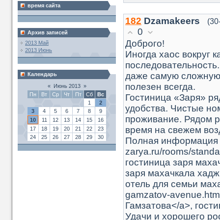
время сайта
182
Dzamakeers
(30
0
Архив записей
Доброго!
2013 Май
2013 Июнь
Иногда хаос вокруг 
последовательность.
даже самую сложную 
Календарь
полезен всегда.
«
Июнь 2013
»
Пн
Вт
Ср
Чт
Пт
Сб
Вс
Гостиница «Заря» ря
1
2
удобства. Чистые но
3
4
5
6
7
8
9
проживание. Рядом р
10
11
12
13
14
15
16
время на свежем воз
17
18
19
20
21
22
23
24
25
26
27
28
29
30
Полная информация по
zarya.ru/rooms/standa
гостиница заря маха
заря махачкала хадж
отель для семьи махач
gamzatov-avenue.htm
Гамзатова</a>, гост
Удачи и хорошего рос