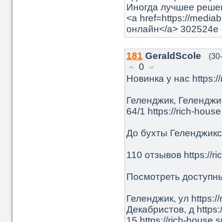
Иногда лучшее решен
<a href=https://medi
онлайн</a> 302524e
181
GeraldScole
(30
0
Новинка у нас https://
Геленджик, Геленджикск
64/1 https://rich-house
До бухты Геленджикско
110 отзывов https://r
Посмотреть доступные
Геленджик, ул https://
Декабристов, д https:/
15 https://rich-house.s