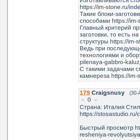
Изготавливаются слэ
https://im-stone.ru/in
Такие блоки-заготов
способами https://im-s
Главный критерий п
заготовки, то есть н
структуры https://im-s
Ведь при последующе
технологиями и оборуд
pilenaya-gabbro-kalu
С такими задачами с
камнереза https://im-s
179
Craigsnusy
(30-
0
Страна: Италия Сти
https://stosastudio.ru
Быстрый просмотр http
resheniya-revolyutsiya-