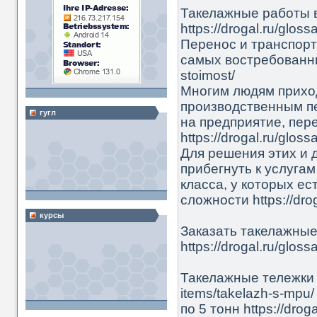
Такелажные работы в
https://drogal.ru/gloss
Перенос и транспорт
самых востребованных 
stoimost/
Многим людям прихо
производственным п
гугл
на предприятие, пе
https://drogal.ru/gloss
Для решения этих и 
прибегнуть к услуга
класса, у которых е
сложности https://drog
курсы
Заказать такелажные
https://drogal.ru/glos
Такелажные тележки 12
items/takelazh-s-mpu/
по 5 тонн https://droga