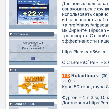
Для новых пользоват
ознакомиться с функ
использовать сервис
и безопасность рабо
<a href=https://tri
Выбирайте Tripscan 
Статистика
транспорта. Откройте
эффективности наше
Онлайн всего:
1
Гостей:
1
Пользователей:
0
https://tripscan66c.cc
С‚СЂРёРїСЃРєР°РЅ
-+-
183
Robertfoork
(30
0
Кран 50 тонн, фура 80м
Фургон – 1 т, 3 м, 10 
Договорная https://dro
ВАШИ ДАННЫЕ