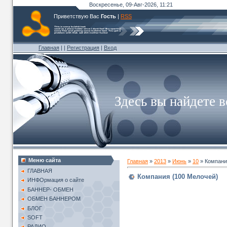
Воскресенье, 09-Авг-2026, 11:21
Приветствую Вас
Гость
|
RSS
Главная
|
|
Регистрация
|
Вход
Здесь вы найдете 
Меню сайта
Главная
»
2013
»
Июнь
»
10
» Компани
ГЛАВНАЯ
Компания (100 Мелочей)
ИНФОрмация о сайте
БАННЕР- ОБМЕН
ОБМЕН БАННЕРОМ
БЛОГ
SOFT
РАДИО