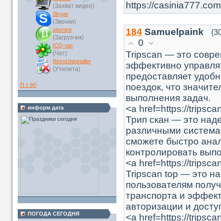
https://casinia777.com
(Захват видео)
Skype
(Звонки)
184
Samuelpaink
utorrent
(3
(Загрузчик)
0
ICQ-чат
Tripscan — это совр
(Чат)
RevoUninstaller
эффективно управля
(Утилита)
предоставляет удоб
поездок, что значит
П т б
©
выполнения задач.
<a href=https://tri
информ дата
Трип скан — это над
различными системам
сможете быстро ана
контролировать выпо
<a href=https://tripsc
Tripscan top — это н
пользователям полу
транспорта и эффект
авторизации и дост
ПОГОДА СЕГОДНЯ
<a href=https://tripsc