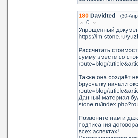
180
Davidted
(30-Апр
0
Упрощенный докумен
https://im-stone.ru/yu
Рассчитать стоимост
сумму вместе со стои
route=blog/article&art
Также она создаёт н
брусчатку начали окол
route=blog/article&art
Данный материал буд
stone.ru/index.php?rou
Позвоните нам и даж
подписания договора
всех аспектах!